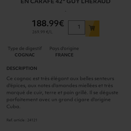
EN CARAFE 42° GUY LHERAUD
-
188
.99€
quantité
de
269.99 €/L
COGNAC
"OBUSTO"
Type de digestif
Pays d'origine
SPÉCIAL
COGNAC
FRANCE
CIGARE
EN
DESCRIPTION
CARAFE
Ce cognac est très élégant aux belles senteurs
42°
d'épices, aux notes d'amandes miellées et très
GUY
marqué de cuir, terre et pain grillé. Il se déguste
LHERAUD
parfaitement avec un grand cigare d'origine
Cuba.
Ref. article : 24121