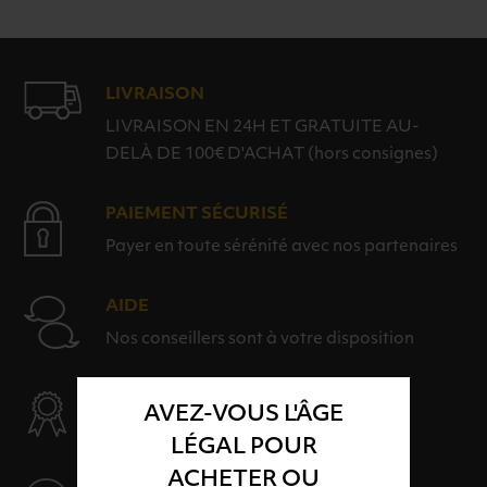
LIVRAISON
LIVRAISON EN 24H ET GRATUITE AU-
DELÀ DE 100€ D'ACHAT (hors consignes)
PAIEMENT SÉCURISÉ
Payer en toute sérénité avec nos partenaires
AIDE
Nos conseillers sont à votre disposition
SÉLECTION & QUALITÉ
AVEZ-VOUS L'ÂGE
Des produits sélectionnés avec soins
LÉGAL POUR
ACHETER OU