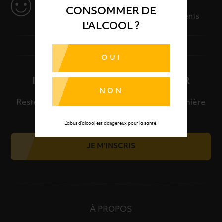
SERVICE
CONSOMMER DE
Des solutions adaptées à vos événements
L'ALCOOL ?
OUI
INSCRIPTION À LA NEWSLETTER
NON
Restez informé et découvrez en avant-première
nos meilleures offres et nos actualités.
L’abus d’alcool est dangereux pour la santé.
JE M'INSCRIS
À PROPOS