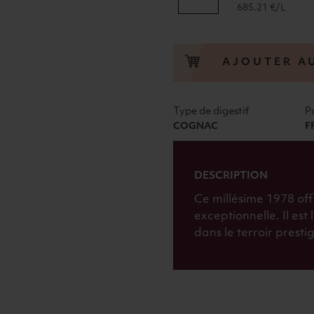
de
685.21 €/L
COGNAC
"PETITE
CHAMPAGNE"
AJOUTER A
MILLÉSIMÉ
1978
GUY
Type de digestif
P
LHERAUD
COGNAC
F
48°
70CL
DESCRIPTION
Ce millésime 1978 of
exceptionnelle. Il est 
dans le terroir prest