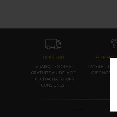
LIVRAISON
PAIEMENT 
LIVRAISON EN 24H ET
PAYER EN TOU
GRATUITE AU-DELÀ DE
AVEC NOS PA
100€ D'ACHAT (HORS
CONSIGNES)