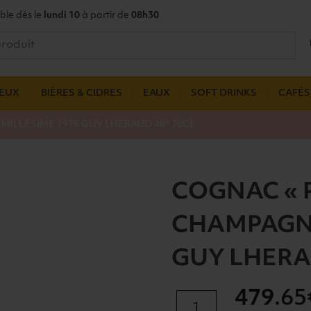
ble dès le
lundi 10
à partir de
08h30
UEUX
BIÈRES & CIDRES
EAUX
SOFT DRINKS
CAFÉS,
MILLÉSIMÉ 1978 GUY LHERAUD 48° 70CL
COGNAC « 
CHAMPAGNE
GUY LHERA
479
.65
quantité