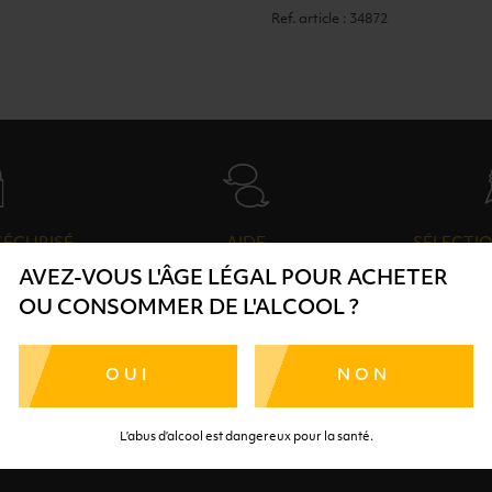
Ref. article : 34872
SÉCURISÉ
AIDE
SÉLECTIO
AVEZ-VOUS L'ÂGE LÉGAL POUR ACHETER
TE SÉRÉNITÉ
NOS CONSEILLERS SONT À
DES 
OU CONSOMMER DE L'ALCOOL ?
RTENAIRES
VOTRE DISPOSITION
SÉLECTI
S
OUI
NON
L’abus d’alcool est dangereux pour la santé.