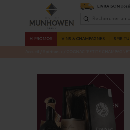
LIVRAISON
possi
% PROMOS
VINS & CHAMPAGNES
SPIRIT
/
/
Accueil
Spiritueux
COGNAC "PETITE CHAMPAGNE" 