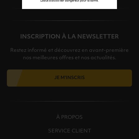
L’abus d’alcool est dangereux pour la santé.
INSCRIPTION À LA NEWSLETTER
Restez informé et découvrez en avant-première
nos meilleures offres et nos actualités.
JE M'INSCRIS
À PROPOS
SERVICE CLIENT