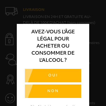
LIVRAISON
LIVRAISON EN 24H ET GRATUITE AU-
DELÀ DE 100€ D'ACHAT (hors consignes)
AVEZ-VOUS L'ÂGE
PAIEMENT SÉCURISÉ
LÉGAL POUR
Payer en toute sérénité avec nos partenaires
ACHETER OU
CONSOMMER DE
AIDE
L'ALCOOL ?
Nos conseillers sont à votre disposition
OUI
SÉLECTION & QUALITÉ
Des produits sélectionnés avec soins
NON
SERVICE
Des solutions adaptées à vos événements