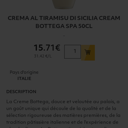
CREMA AL TIRAMISU DI SICILIA CREAM
BOTTEGA SPA 50CL
-
15
.71€
quantité
de
31.42 €/L
CREMA
AL
Pays d'origine
TIRAMISU
ITALIE
DI
SICILIA
DESCRIPTION
CREAM
La Creme Bottega, douce et veloutée au palais, a
BOTTEGA
un goût unique qui découle de la qualité et de la
SPA
sélection rigoureuse des matières premières, de la
50CL
tradition pâtissière italienne et de l'expérience de