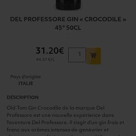
DEL PROFESSORE GIN « CROCODILE »
45° 50CL
-
31
.20€
quantité
de
44.57 €/L
DEL
PROFESSORE
Pays d'origine
GIN
ITALIE
"CROCODILE"
45°
DESCRIPTION
50CL
Old Tom Gin Crocodile de la marque Del
Professore est une nouvelle expérience dans
l'aventure Del Professore. Il s'agit d'un gin frais et
franc aux arômes intenses de genévrier et