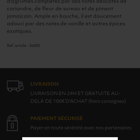
d'agrumes complétés par des notes délicates de
coriandre, de fleur de sureau et de piment
jamaïcain. Ample en bouche, il est doucement
adouci par des notes de vanille et autres épices
exotiques.
Ref. article : 36085
LIVRAISON
LIVRAISON EN 24H ET GRATUITE AU-
DELÀ DE 100€ D'ACHAT (hors consignes)
PAIEMENT SÉCURISÉ
Payer en toute sérénité avec nos partenaires