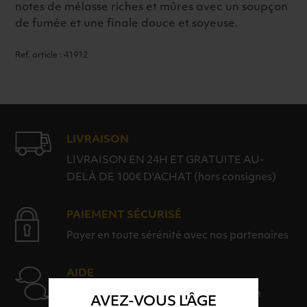
notes de mélasse riches et mûres avec un soupçon
de fumée et une finale douce et soyeuse.
Ref. article : 41912
LIVRAISON
LIVRAISON EN 24H ET GRATUITE AU-
DELÀ DE 100€ D'ACHAT (hors consignes)
PAIEMENT SÉCURISÉ
Payer en toute sérénité avec nos partenaires
AIDE
Nos conseillers sont à votre disposition
AVEZ-VOUS L'ÂGE