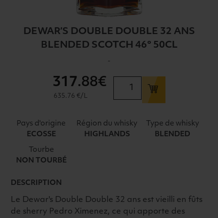
DEWAR’S DOUBLE DOUBLE 32 ANS
BLENDED SCOTCH 46° 50CL
-
317
.88€
quantité
de
635.76 €/L
DEWAR'S
DOUBLE
Pays d'origine
Région du whisky
Type de whisky
DOUBLE
ECOSSE
HIGHLANDS
BLENDED
32
Tourbe
ANS
NON TOURBÉ
BLENDED
SCOTCH
DESCRIPTION
46°
50CL
Le Dewar's Double Double 32 ans est vieilli en fûts
de sherry Pedro Ximenez, ce qui apporte des