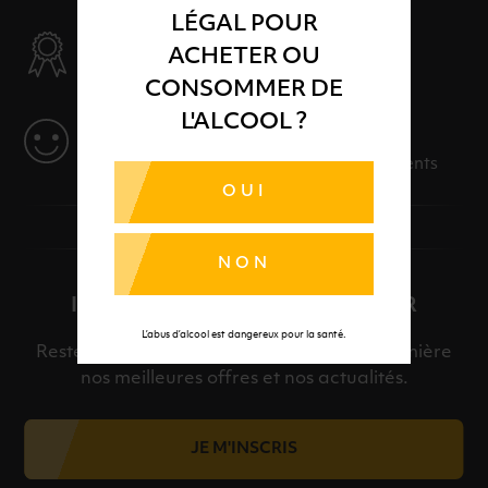
LÉGAL POUR
SÉLECTION & QUALITÉ
ACHETER OU
Des produits sélectionnés avec soins
CONSOMMER DE
L'ALCOOL ?
SERVICE
Des solutions adaptées à vos événements
OUI
NON
INSCRIPTION À LA NEWSLETTER
L’abus d’alcool est dangereux pour la santé.
Restez informé et découvrez en avant-première
nos meilleures offres et nos actualités.
JE M'INSCRIS