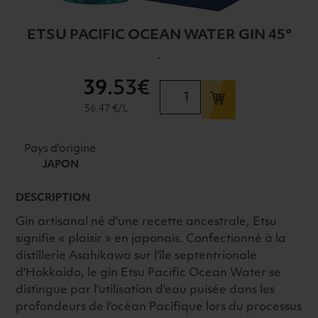
ETSU PACIFIC OCEAN WATER GIN 45°
-
39
.53€
quantité
de
56.47 €/L
ETSU
PACIFIC
Pays d'origine
OCEAN
JAPON
WATER
GIN
DESCRIPTION
45°
Gin artisanal né d'une recette ancestrale, Etsu
signifie « plaisir » en japonais. Confectionné à la
distillerie Asahikawa sur l'île septentrionale
d'Hokkaido, le gin Etsu Pacific Ocean Water se
distingue par l'utilisation d'eau puisée dans les
profondeurs de l'océan Pacifique lors du processus