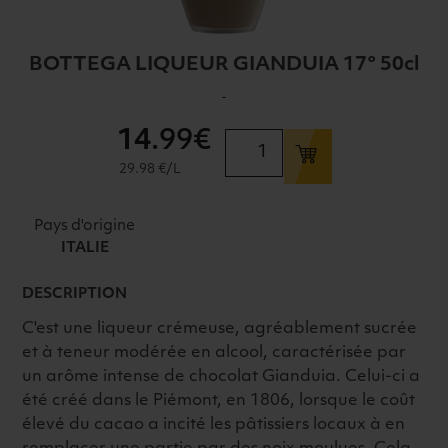
BOTTEGA LIQUEUR GIANDUIA 17° 50cl
-
14
.99€
quantité
de
29.98 €/L
BOTTEGA
LIQUEUR
Pays d'origine
GIANDUIA
ITALIE
17°
50cl
DESCRIPTION
C'est une liqueur crémeuse, agréablement sucrée
et à teneur modérée en alcool, caractérisée par
un arôme intense de chocolat Gianduia. Celui-ci a
été créé dans le Piémont, en 1806, lorsque le coût
élevé du cacao a incité les pâtissiers locaux à en