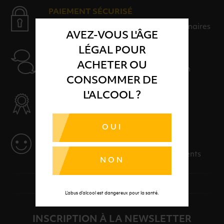
PAIEMENT SÉCURISÉ
Payer en toute sérénité avec nos partenaires
AVEZ-VOUS L'ÂGE
LÉGAL POUR
AIDE
ACHETER OU
Nos conseillers sont à votre disposition
CONSOMMER DE
L'ALCOOL ?
SÉLECTION & QUALITÉ
Des produits sélectionnés avec soins
OUI
SERVICE
Des solutions adaptées à vos événements
NON
L’abus d’alcool est dangereux pour la santé.
INSCRIPTION À LA NEWSLETTER