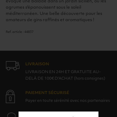
évoque une balade dans un jardin sicilien, où les
agrumes s'épanouissent sous le soleil
méditerranéen. Une belle découverte pour les
amateurs de gins raffinés et aromatiques !
Ref. article : 44837
LIVRAISON
LIVRAISON EN 24H ET GRATUITE AU-
DELÀ DE 100€ D'ACHAT (hors consignes)
PAIEMENT SÉCURISÉ
Payer en toute sérénité avec nos partenaires
AIDE