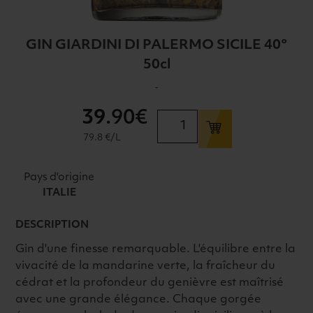
GIN GIARDINI DI PALERMO SICILE 40°
50cl
-
39
.90€
quantité
de
79.8 €/L
GIN
GIARDINI
Pays d'origine
DI
ITALIE
PALERMO
SICILE
DESCRIPTION
40°
Gin d'une finesse remarquable. L'équilibre entre la
50cl
vivacité de la mandarine verte, la fraîcheur du
cédrat et la profondeur du genièvre est maîtrisé
avec une grande élégance. Chaque gorgée