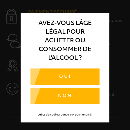
PAIEMENT SÉCURISÉ
Payer en toute sérénité avec nos partenaires
AVEZ-VOUS L'ÂGE
LÉGAL POUR
AIDE
ACHETER OU
Nos conseillers sont à votre disposition
CONSOMMER DE
L'ALCOOL ?
SÉLECTION & QUALITÉ
Des produits sélectionnés avec soins
OUI
SERVICE
Des solutions adaptées à vos événements
NON
L’abus d’alcool est dangereux pour la santé.