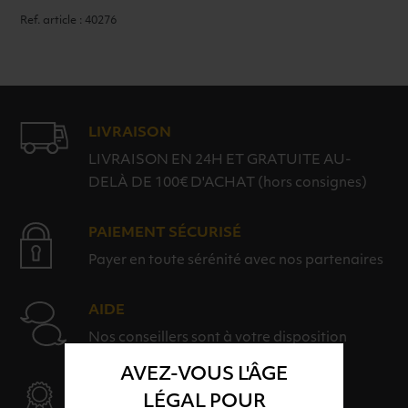
Ref. article : 40276
LIVRAISON
LIVRAISON EN 24H ET GRATUITE AU-
DELÀ DE 100€ D'ACHAT (hors consignes)
PAIEMENT SÉCURISÉ
Payer en toute sérénité avec nos partenaires
AIDE
Nos conseillers sont à votre disposition
AVEZ-VOUS L'ÂGE
SÉLECTION & QUALITÉ
LÉGAL POUR