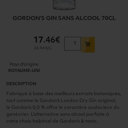
GORDON’S GIN SANS ALCOOL 70CL
-
17
.46€
quantité
de
24.94 €/L
GORDON'S
GIN
Pays d'origine
SANS
ROYAUME-UNI
ALCOOL
70CL
DESCRIPTION
Fabriqué à base des meilleurs extraits botaniques,
tout comme le Gordon's London Dry Gin original,
le Gordon's 0,0 % offre le caractère audacieux du
genévrier. L'alternative sans alcool parfaite à
votre choix habituel de Gordon's & tonic.