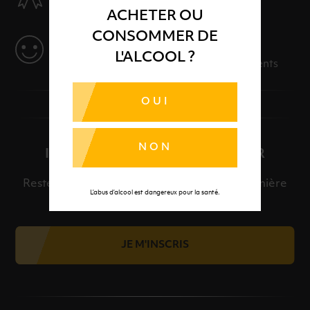
Des produits sélectionnés avec soins
ACHETER OU
CONSOMMER DE
SERVICE
L'ALCOOL ?
Des solutions adaptées à vos événements
OUI
NON
INSCRIPTION À LA NEWSLETTER
Restez informé et découvrez en avant-première
L’abus d’alcool est dangereux pour la santé.
nos meilleures offres et nos actualités.
JE M'INSCRIS