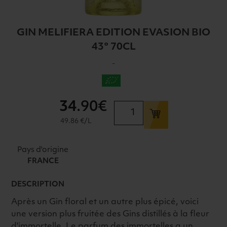
GIN MELIFIERA EDITION EVASION BIO
43° 70CL
-
34
.90€
quantité
de
49.86 €/L
GIN
MELIFIERA
Pays d'origine
EDITION
FRANCE
EVASION
BIO
DESCRIPTION
43°
Après un Gin floral et un autre plus épicé, voici
70CL
une version plus fruitée des Gins distillés à la fleur
d'immortelle. Le parfum des immortelles a un