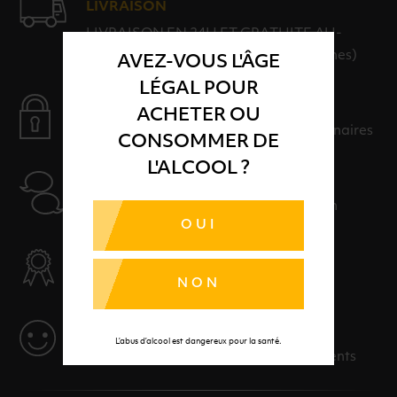
LIVRAISON
LIVRAISON EN 24H ET GRATUITE AU-
DELÀ DE 100€ D'ACHAT (hors consignes)
AVEZ-VOUS L'ÂGE
LÉGAL POUR
PAIEMENT SÉCURISÉ
ACHETER OU
Payer en toute sérénité avec nos partenaires
CONSOMMER DE
L'ALCOOL ?
AIDE
Nos conseillers sont à votre disposition
OUI
SÉLECTION & QUALITÉ
Des produits sélectionnés avec soins
NON
SERVICE
L’abus d’alcool est dangereux pour la santé.
Des solutions adaptées à vos événements