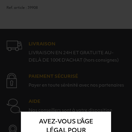
Ref. article : 39908
LIVRAISON
LIVRAISON EN 24H ET GRATUITE AU-
DELÀ DE 100€ D'ACHAT (hors consignes)
PAIEMENT SÉCURISÉ
Payer en toute sérénité avec nos partenaires
AIDE
Nos conseillers sont à votre disposition
AVEZ-VOUS L'ÂGE
SÉLECTION & QUALITÉ
LÉGAL POUR