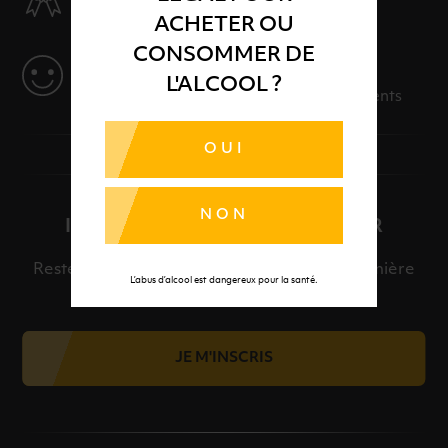
Des produits sélectionnés avec soins
ACHETER OU
CONSOMMER DE
SERVICE
L'ALCOOL ?
Des solutions adaptées à vos événements
OUI
NON
INSCRIPTION À LA NEWSLETTER
Restez informé et découvrez en avant-première
L’abus d’alcool est dangereux pour la santé.
nos meilleures offres et nos actualités.
JE M'INSCRIS