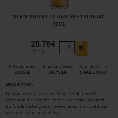
GLEN GRANT 10 ANS SPEYSIDE 40°
70CL
-
28
.78€
quantité
de
41.11 €/L
GLEN
GRANT
Pays d'origine
Région du whisky
Type de whisky
10
ECOSSE
SPEYSIDE
SINGLE MALT
ANS
SPEYSIDE
DESCRIPTION
40°
De couleur or, le nez fruité se révèle floral à
70CL
l'aération. La bouche un peu agressive est sèche.
La finale de longueur moyenne est marquée par
des notes d'herbe fraîche.