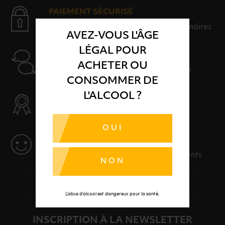
PAIEMENT SÉCURISÉ
Payer en toute sérénité avec nos partenaires
AVEZ-VOUS L'ÂGE
LÉGAL POUR
AIDE
ACHETER OU
Nos conseillers sont à votre disposition
CONSOMMER DE
L'ALCOOL ?
SÉLECTION & QUALITÉ
Des produits sélectionnés avec soins
OUI
SERVICE
Des solutions adaptées à vos événements
NON
L’abus d’alcool est dangereux pour la santé.
INSCRIPTION À LA NEWSLETTER