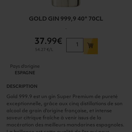
GOLD GIN 999,9 40° 70CL
-
37
.99€
quantité
de
54.27 €/L
GOLD
GIN
Pays d'origine
999,9
ESPAGNE
40°
70CL
DESCRIPTION
Gold 999.9 est un gin Super Premium de pureté
exceptionnelle, grâce aux cinq distillations de son
alcool de grain d'origine française, et intense
saveur citrique fraîche à venir issus de la
macération des meilleurs mandarines espagnoles.