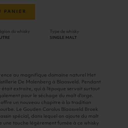
U PANIER
égion du whisky
Type de whisky
UTRE
SINGLE MALT
férence au magnifique domaine naturel Het
istillerie De Molenberg à Blaasveld. Pendant
y était extraite, qui à l'époque servait surtout
alement pour le séchage du malt d'orge.
offre un nouveau chapitre à la tradition
a tourbe. Le Gouden Carolus Blaasveld Broek
 brassin spécial, dans lequel on ajoute du malt
ne une touche légèrement fumée à ce whisky