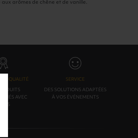
e aux arômes de chêne et de vanille.
N & QUALITÉ
SERVICE
PRODUITS
DES SOLUTIONS ADAPTÉES
ONNÉS AVEC
À VOS ÉVÉNEMENTS
OINS