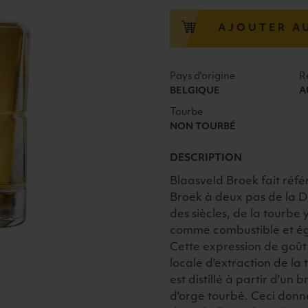
CAROLUS
"BLAASVELD
AJOUTER A
BROEK"
46°
50CL
Pays d'origine
R
BELGIQUE
A
Tourbe
NON TOURBÉ
DESCRIPTION
Blaasveld Broek fait ré
Broek à deux pas de la D
des siècles, de la tourbe 
comme combustible et ég
Cette expression de goût 
locale d'extraction de l
est distillé à partir d'un
d'orge tourbé. Ceci don