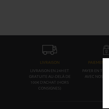
LIVRAISON
PAIEMENT 
LIVRAISON EN 24H ET
PAYER EN TOU
GRATUITE AU-DELÀ DE
AVEC NOS PA
100€ D'ACHAT (HORS
CONSIGNES)