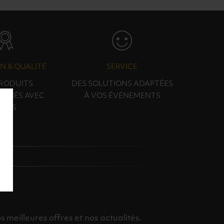
N & QUALITÉ
SERVICE
PRODUITS
DES SOLUTIONS ADAPTÉES
ONNÉS AVEC
À VOS ÉVÉNEMENTS
OINS
meilleures offres et nos actualités.