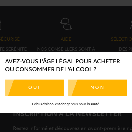
SÉCURISÉ
AIDE
SÉLECTIO
TE SÉRÉNITÉ
NOS CONSEILLERS SONT À
DES 
RTENAIRES
VOTRE DISPOSITION
SÉLECTI
AVEZ-VOUS L'ÂGE LÉGAL POUR ACHETER
S
OU CONSOMMER DE L'ALCOOL ?
OUI
NON
L’abus d’alcool est dangereux pour la santé.
INSCRIPTION À LA NEWSLETTER
Restez informé et découvrez en avant-première nos 