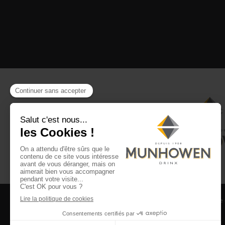
CGV
CGU Club Drinx
Mentions légales
Politique
©2026 Munhowen Drinx / Tous droits réservés