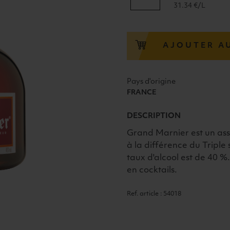
de
31.34 €/L
GRAND
MARNIER
"CORDON
AJOUTER A
ROUGE"
MARNIER-
LAPOSTOLLE
Pays d'origine
40°
FRANCE
70CL
DESCRIPTION
Grand Marnier est un ass
à la différence du Triple
taux d'alcool est de 40 %.
en cocktails.
Ref. article : 54018