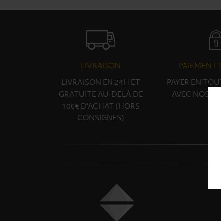
LIVRAISON
PAIEMENT 
LIVRAISON EN 24H ET
PAYER EN TOU
GRATUITE AU-DELÀ DE
AVEC NOS PA
100€ D'ACHAT (HORS
CONSIGNES)