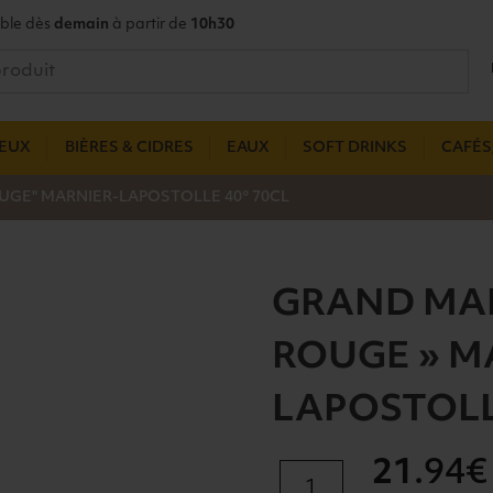
ble dès
demain
à partir de
10h30
UEUX
BIÈRES & CIDRES
EAUX
SOFT DRINKS
CAFÉS,
GE" MARNIER-LAPOSTOLLE 40° 70CL
GRAND MA
ROUGE » M
LAPOSTOLL
21
.94€
quantité