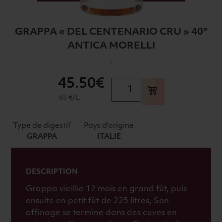
GRAPPA « DEL CENTENARIO CRU » 40°
ANTICA MORELLI
-
45
.50€
quantité
de
65 €/L
GRAPPA
"DEL
Type de digestif
Pays d'origine
CENTENARIO
GRAPPA
ITALIE
CRU"
40°
ANTICA
DESCRIPTION
MORELLI
Grappa vieillie 12 mois en grand fût, puis
ensuite en petit fût de 225 litres, Son
affinage se termine dans des cuves en