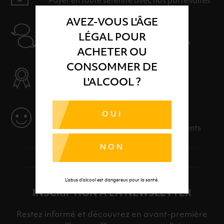
Payer en toute sérénité avec nos partenaires
AVEZ-VOUS L'ÂGE
AIDE
LÉGAL POUR
Nos conseillers sont à votre disposition
ACHETER OU
CONSOMMER DE
SÉLECTION & QUALITÉ
L'ALCOOL ?
Des produits sélectionnés avec soins
SERVICE
OUI
Des solutions adaptées à vos événements
NON
L’abus d’alcool est dangereux pour la santé.
INSCRIPTION À LA NEWSLETTER
Restez informé et découvrez en avant-première