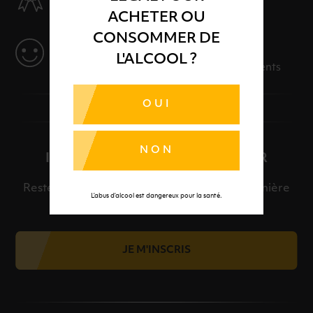
Des produits sélectionnés avec soins
ACHETER OU
CONSOMMER DE
SERVICE
L'ALCOOL ?
Des solutions adaptées à vos événements
OUI
NON
INSCRIPTION À LA NEWSLETTER
Restez informé et découvrez en avant-première
L’abus d’alcool est dangereux pour la santé.
nos meilleures offres et nos actualités.
JE M'INSCRIS