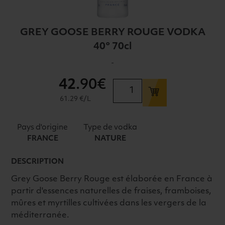
GREY GOOSE BERRY ROUGE VODKA
40° 70cl
-
42
.90€
quantité
de
61.29 €/L
GREY
GOOSE
Pays d'origine
Type de vodka
BERRY
FRANCE
NATURE
ROUGE
VODKA
DESCRIPTION
40°
Grey Goose Berry Rouge est élaborée en France à
70cl
partir d'essences naturelles de fraises, framboises,
mûres et myrtilles cultivées dans les vergers de la
méditerranée.