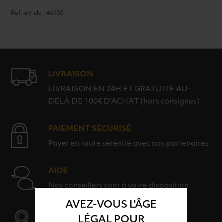
Ref. article : 46150
LIVRAISON
LIVRAISON EN 24H ET GRATUITE AU-
DELÀ DE 100€ D'ACHAT (hors consignes)
PAIEMENT SÉCURISÉ
Payer en toute sérénité avec nos partenaires
AIDE
Nos conseillers sont à votre disposition
AVEZ-VOUS L'ÂGE
SÉLECTION & QUALITÉ
LÉGAL POUR