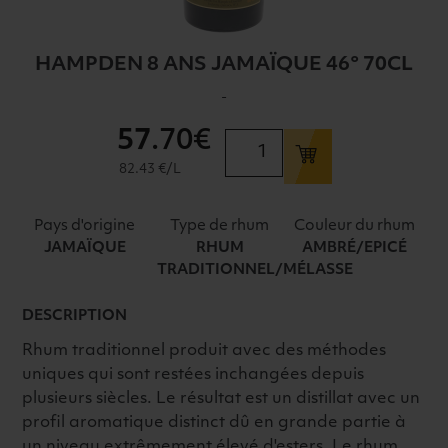
HAMPDEN 8 ANS JAMAÏQUE 46° 70CL
-
57
.70€
quantité
de
82.43 €/L
HAMPDEN
8
Pays d'origine
Type de rhum
Couleur du rhum
ANS
JAMAÏQUE
RHUM
AMBRÉ/EPICÉ
JAMAÏQUE
TRADITIONNEL/MÉLASSE
46°
70CL
DESCRIPTION
Rhum traditionnel produit avec des méthodes
uniques qui sont restées inchangées depuis
plusieurs siècles. Le résultat est un distillat avec un
profil aromatique distinct dû en grande partie à
un niveau extrêmement élevé d'esters. Le rhum