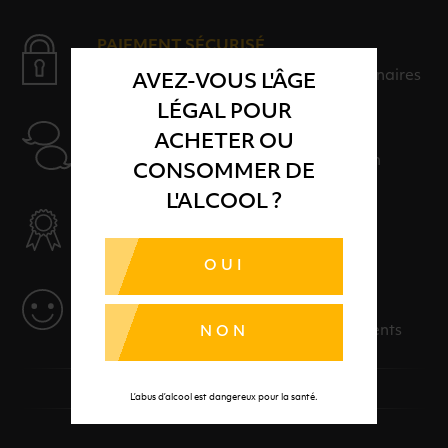
PAIEMENT SÉCURISÉ
Payer en toute sérénité avec nos partenaires
AVEZ-VOUS L'ÂGE
LÉGAL POUR
AIDE
ACHETER OU
Nos conseillers sont à votre disposition
CONSOMMER DE
L'ALCOOL ?
SÉLECTION & QUALITÉ
Des produits sélectionnés avec soins
OUI
SERVICE
Des solutions adaptées à vos événements
NON
L’abus d’alcool est dangereux pour la santé.