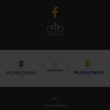
CGV
CGU Club Drinx