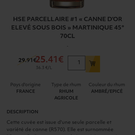
HSE PARCELLAIRE #1 « CANNE D’OR
ELEVÉ SOUS BOIS » MARTINIQUE 45°
70CL
-
25
.41€
quantité
29
.91€
de
36.3 €/L
HSE
PARCELLAIRE
Pays d'origine
Type de rhum
Couleur du rhum
#1
FRANCE
RHUM
AMBRÉ/EPICÉ
"CANNE
AGRICOLE
D'OR
ELEVÉ
DESCRIPTION
SOUS
Cette cuvée est issue d'une seule parcelle et
BOIS"
variété de canne (R570). Elle est surnommée
MARTINIQUE