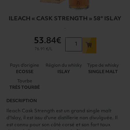
ILEACH « CASK STRENGTH » 58° ISLAY
-
53
.84€
quantité
de
76.91 €/L
ILEACH
"CASK
Pays d'origine
Région du whisky
Type de whisky
STRENGTH"
ECOSSE
ISLAY
SINGLE MALT
58°
Tourbe
ISLAY
TRÈS TOURBÉ
DESCRIPTION
Ileach Cask Strength est un grand single malt
d'Islay, il est issu d'une distillerie non divulguée. Il
est connu pour son côté corsé et son fort taux