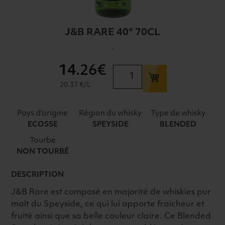
J&B RARE 40° 70CL
-
14
.26€
quantité
de
20.37 €/L
J&B
RARE
Pays d'origine
Région du whisky
Type de whisky
40°
ECOSSE
SPEYSIDE
BLENDED
70CL
Tourbe
NON TOURBÉ
DESCRIPTION
J&B Rare est composé en majorité de whiskies pur
malt du Speyside, ce qui lui apporte fraicheur et
fruité ainsi que sa belle couleur claire. Ce Blended