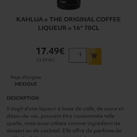
KAHLUA « THE ORIGINAL COFFEE
LIQUEUR » 16° 70CL
-
17
.49€
quantité
de
24.99 €/L
KAHLUA
"THE
Pays d'origine
ORIGINAL
MEXIQUE
COFFEE
LIQUEUR"
DESCRIPTION
16°
Il s'agit d'une liqueur à base de café, de sucre et
70CL
d'eau-de-vie, pouvant être consommée telle
quelle, mais aussi utilisée comme ingrédient de
dessert ou de cocktail. Elle offre de parfums de