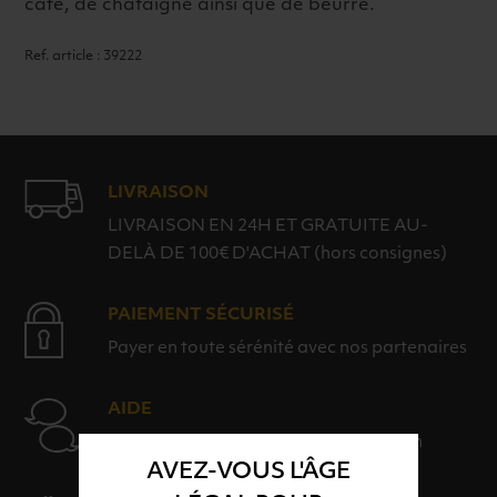
café, de châtaigne ainsi que de beurre.
Ref. article : 39222
LIVRAISON
LIVRAISON EN 24H ET GRATUITE AU-
DELÀ DE 100€ D'ACHAT (hors consignes)
PAIEMENT SÉCURISÉ
Payer en toute sérénité avec nos partenaires
AIDE
Nos conseillers sont à votre disposition
AVEZ-VOUS L'ÂGE