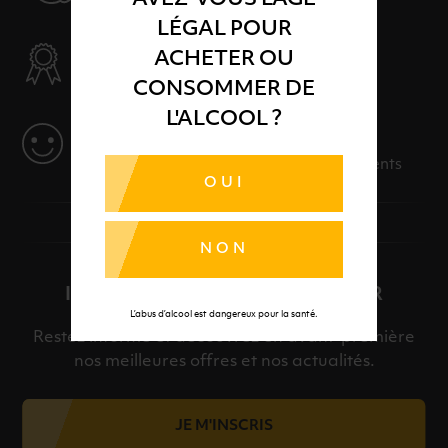
LÉGAL POUR
SÉLECTION & QUALITÉ
ACHETER OU
Des produits sélectionnés avec soins
CONSOMMER DE
L'ALCOOL ?
SERVICE
Des solutions adaptées à vos événements
OUI
NON
INSCRIPTION À LA NEWSLETTER
L’abus d’alcool est dangereux pour la santé.
Restez informé et découvrez en avant-première
nos meilleures offres et nos actualités.
JE M'INSCRIS