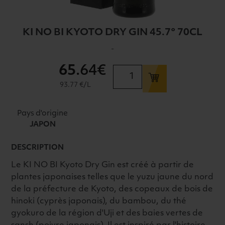
KI NO BI KYOTO DRY GIN 45.7° 70CL
-
65
.64€
quantité
de
93.77 €/L
KI
NO
Pays d'origine
BI
JAPON
KYOTO
DRY
DESCRIPTION
GIN
Le KI NO BI Kyoto Dry Gin est créé à partir de
45.7°
plantes japonaises telles que le yuzu jaune du nord
70CL
de la préfecture de Kyoto, des copeaux de bois de
hinoki (cyprès japonais), du bambou, du thé
gyokuro de la région d'Uji et des baies vertes de