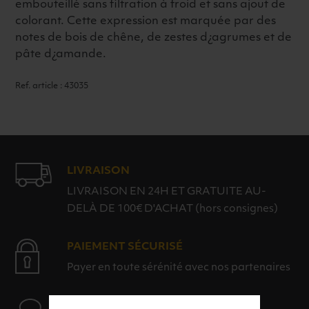
embouteillé sans filtration à froid et sans ajout de
colorant. Cette expression est marquée par des
notes de bois de chêne, de zestes d¿agrumes et de
pâte d¿amande.
Ref. article : 43035
LIVRAISON
LIVRAISON EN 24H ET GRATUITE AU-
DELÀ DE 100€ D'ACHAT (hors consignes)
PAIEMENT SÉCURISÉ
Payer en toute sérénité avec nos partenaires
AIDE