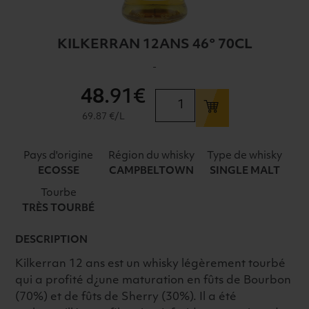
KILKERRAN 12ANS 46° 70CL
-
48
.91€
quantité
de
69.87 €/L
KILKERRAN
12ANS
Pays d'origine
Région du whisky
Type de whisky
46°
ECOSSE
CAMPBELTOWN
SINGLE MALT
70CL
Tourbe
TRÈS TOURBÉ
DESCRIPTION
Kilkerran 12 ans est un whisky légèrement tourbé
qui a profité d¿une maturation en fûts de Bourbon
(70%) et de fûts de Sherry (30%). Il a été