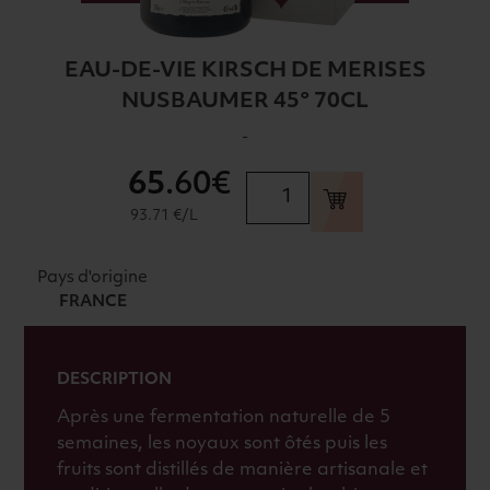
EAU-DE-VIE KIRSCH DE MERISES
NUSBAUMER 45° 70CL
-
65
.60€
quantité
de
93.71 €/L
EAU-
DE-
Pays d'origine
VIE
FRANCE
KIRSCH
DE
MERISES
DESCRIPTION
NUSBAUMER
Après une fermentation naturelle de 5
45°
semaines, les noyaux sont ôtés puis les
70CL
fruits sont distillés de manière artisanale et