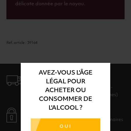
délicate donnée par le noyau.
Ref. article : 39164
AVEZ-VOUS L'ÂGE
LIVRAISON
LÉGAL POUR
LIVRAISON EN 24H ET GRATUITE AU-
ACHETER OU
DELÀ DE 100€ D'ACHAT (hors consignes)
CONSOMMER DE
L'ALCOOL ?
PAIEMENT SÉCURISÉ
Payer en toute sérénité avec nos partenaires
OUI