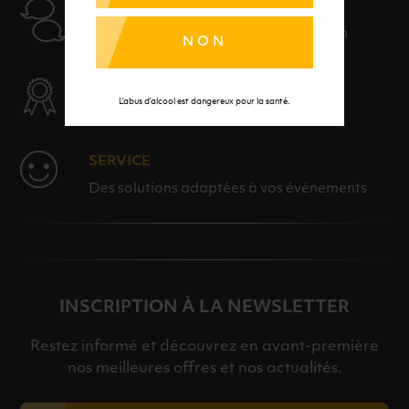
AIDE
Nos conseillers sont à votre disposition
NON
SÉLECTION & QUALITÉ
L’abus d’alcool est dangereux pour la santé.
Des produits sélectionnés avec soins
SERVICE
Des solutions adaptées à vos événements
INSCRIPTION À LA NEWSLETTER
Restez informé et découvrez en avant-première
nos meilleures offres et nos actualités.