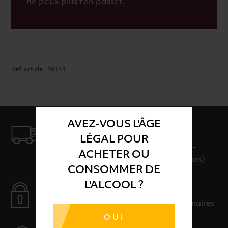
ne peux plus t'en passer.
Ref. article : 46144
AVEZ-VOUS L'ÂGE
LIVRAISON
LÉGAL POUR
LIVRAISON EN 24H ET GRATUITE AU-
ACHETER OU
DELÀ DE 100€ D'ACHAT (hors consignes)
CONSOMMER DE
L'ALCOOL ?
PAIEMENT SÉCURISÉ
Payer en toute sérénité avec nos partenaires
OUI