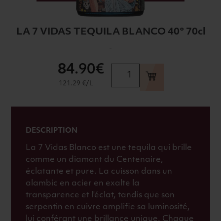
LA 7 VIDAS TEQUILA BLANCO 40° 70cl
-
84
.90€
quantité
de
121.29 €/L
LA
7
VIDAS
TEQUILA
DESCRIPTION
BLANCO
La 7 Vidas Blanco est une tequila qui brille
40°
comme un diamant du Centenaire,
70cl
éclatante et pure. La cuisson dans un
alambic en acier en exalte la
transparence et l'éclat, tandis que son
serpentin en cuivre amplifie sa luminosité,
lui conférant une brillance unique. Chaque