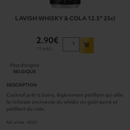
LAVISH WHISKY & COLA 12.5° 25cl
-
2
.90€
quantité
de
11.6 €/L
LAVISH
WHISKY
Pays d'origine
&
BELGIQUE
COLA
12.5°
DESCRIPTION
25cl
Cocktail prêt à boire, légèrement pétillant qui allie
la richesse onctueuse du whisky au goût sucré et
pétillant du cola.
Ref. article : 45557