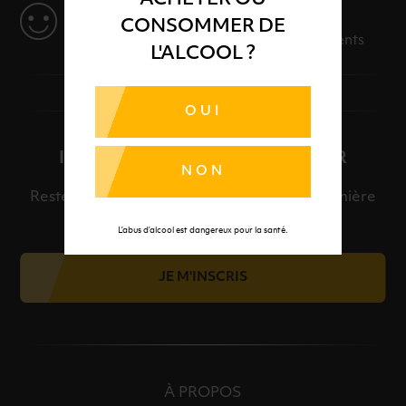
SERVICE
CONSOMMER DE
Des solutions adaptées à vos événements
L'ALCOOL ?
OUI
INSCRIPTION À LA NEWSLETTER
NON
Restez informé et découvrez en avant-première
nos meilleures offres et nos actualités.
L’abus d’alcool est dangereux pour la santé.
JE M'INSCRIS
À PROPOS