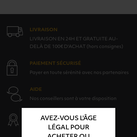
LIVRAISON
LIVRAISON EN 24H ET GRATUITE AU-
DELÀ DE 100€ D'ACHAT (hors consignes)
PAIEMENT SÉCURISÉ
Payer en toute sérénité avec nos partenaires
AIDE
Nos conseillers sont à votre disposition
SÉLECTION & QUALITÉ
AVEZ-VOUS L'ÂGE
Des produits sélectionnés avec soins
LÉGAL POUR
ACHETER OU