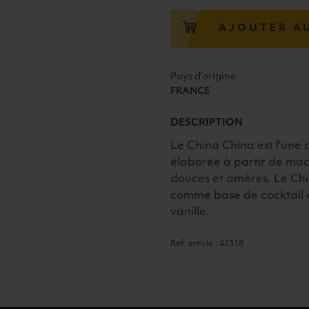
CHINA
CHINA
AJOUTER A
AMER
40"
BIGALLET
Pays d'origine
FRANCE
DESCRIPTION
Le China China est l'une 
élaborée à partir de macé
douces et amères. Le Chin
comme base de cocktail 
vanille.
Ref. article : 42318