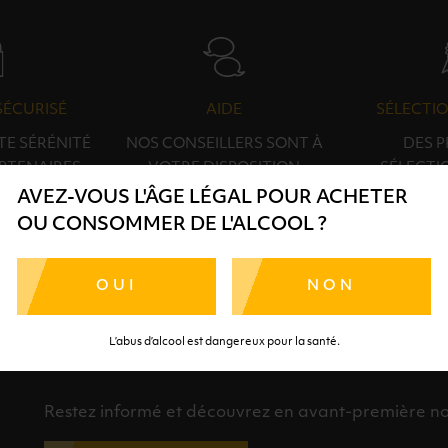
SÉCURISÉ
AIDE
SÉLECTIO
TE SÉRÉNITÉ
NOS CONSEILLERS SONT À
DES 
RTENAIRES
VOTRE DISPOSITION
SÉLECTI
S
AVEZ-VOUS L'ÂGE LÉGAL POUR ACHETER
OU CONSOMMER DE L'ALCOOL ?
OUI
NON
L’abus d’alcool est dangereux pour la santé.
INSCRIPTION À LA NEWSLETTER
Restez informé et découvrez en avant-première nos 