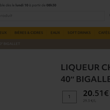
ble dès le
lundi 10
à partir de
08h30
UEUX
BIÈRES & CIDRES
EAUX
SOFT DRINKS
CAFÉS,
0" BIGALLET
LIQUEUR C
40″ BIGALL
20
.51€
quantité
de
29.3 €/L
LIQUEUR