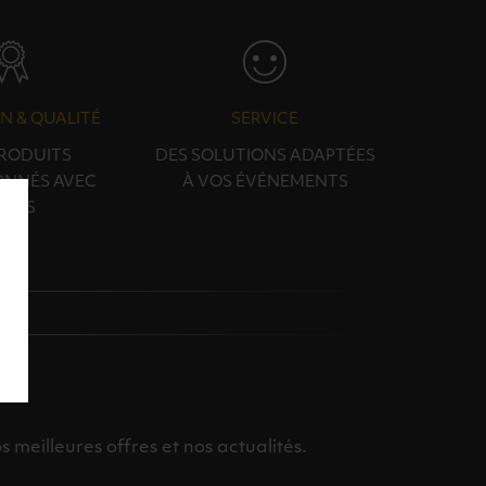
N & QUALITÉ
SERVICE
PRODUITS
DES SOLUTIONS ADAPTÉES
ONNÉS AVEC
À VOS ÉVÉNEMENTS
OINS
meilleures offres et nos actualités.