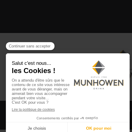
CGV
CGU Club Drinx
Mentions légales
Politique
©2026 Munhowen Drinx / Tous droits réservés