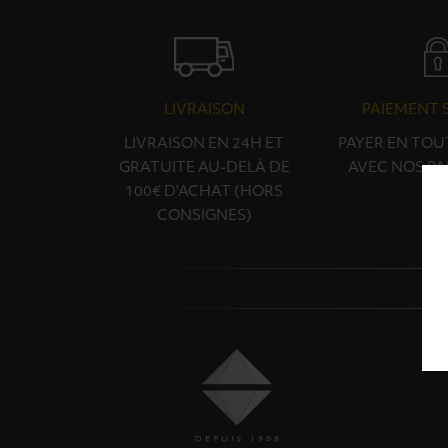
LIVRAISON
PAIEMENT 
LIVRAISON EN 24H ET
PAYER EN TOU
GRATUITE AU-DELÀ DE
AVEC NOS PA
100€ D'ACHAT (HORS
CONSIGNES)