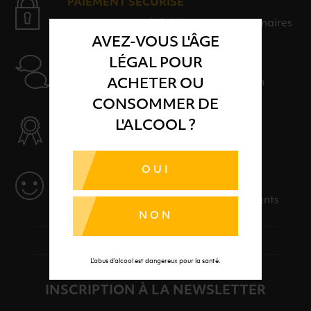
PAIEMENT SÉCURISÉ
Payer en toute sérénité avec nos partenaires
AVEZ-VOUS L'ÂGE
AIDE
LÉGAL POUR
Nos conseillers sont à votre disposition
ACHETER OU
CONSOMMER DE
SÉLECTION & QUALITÉ
L'ALCOOL ?
Des produits sélectionnés avec soins
OUI
SERVICE
Des solutions adaptées à vos événements
NON
L’abus d’alcool est dangereux pour la santé.
INSCRIPTION À LA NEWSLETTER