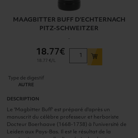
MAAGBITTER BUFF D’ECHTERNACH
PITZ-SCHWEITZER
-
18
.77€
quantité
de
18.77 €/L
MAAGBITTER
BUFF
Type de digestif
D'ECHTERNACH
AUTRE
PITZ-
SCHWEITZER
DESCRIPTION
Le 'Magbitter Buff' est préparé d'après un
manuscrit du célèbre professeur et herboriste
Docteur Boerhaave (1668-1738) à l'université de
Leiden aux Pays-Bas. Il est le résultat de la