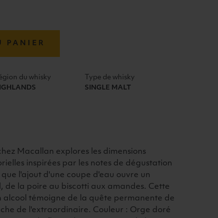
U PANIER
égion du whisky
Type de whisky
IGHLANDS
SINGLE MALT
 chez Macallan explores les dimensions
ielles inspirées par les notes de dégustation
 que l'ajout d'une coupe d'eau ouvre un
 de la poire au biscotti aux amandes. Cette
en alcool témoigne de la quête permanente de
che de l'extraordinaire. Couleur : Orge doré