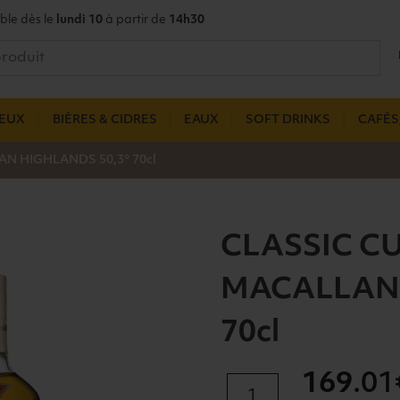
ble dès le
lundi 10
à partir de
14h30
UEUX
BIÈRES & CIDRES
EAUX
SOFT DRINKS
CAFÉS,
N HIGHLANDS 50,3° 70cl
CLASSIC C
MACALLAN 
70cl
169
.01
quantité