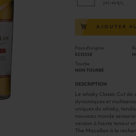
de
241.44 €/L
CLASSIC
CUT
ÉDITION
AJOUTER A
MACALLAN
HIGHLANDS
50,3°
Pays d'origine
R
70cl
ECOSSE
H
Tourbe
NON TOURBÉ
DESCRIPTION
Le whisky Classic Cut de
dynamiques et multisensor
uniques du whisky, tandis
nouveau monde sensoriel,
version à haute teneur 
The Macallan à la recher