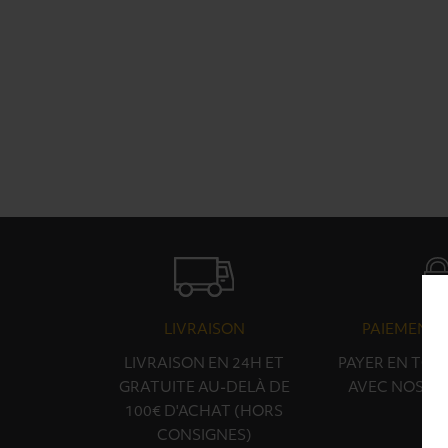
LIVRAISON
PAIEMENT 
LIVRAISON EN 24H ET
PAYER EN TOU
GRATUITE AU-DELÀ DE
AVEC NOS PA
100€ D'ACHAT (HORS
CONSIGNES)