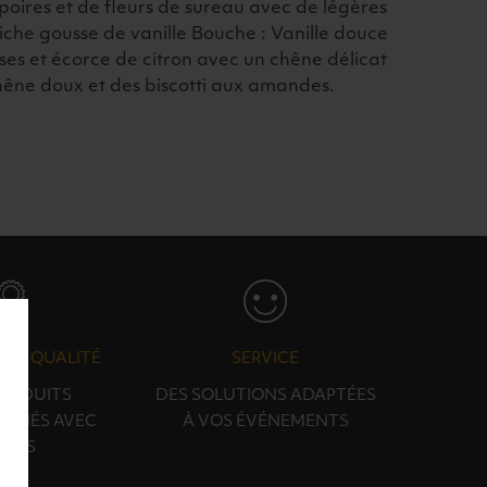
poires et de fleurs de sureau avec de légères
iche gousse de vanille Bouche : Vanille douce
ses et écorce de citron avec un chêne délicat
êne doux et des biscotti aux amandes.
N & QUALITÉ
SERVICE
PRODUITS
DES SOLUTIONS ADAPTÉES
ONNÉS AVEC
À VOS ÉVÉNEMENTS
OINS