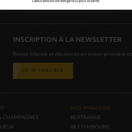
L’abus d’alcool est dangereux pour la santé.
INSCRIPTION À LA NEWSLETTER
Restez informé et découvrez en avant-première nos 
JE M'INSCRIS
OP
NOS MAGASINS
 & CHAMPAGNES
BERTRANGE
TUEUX
BETTEMBOURG