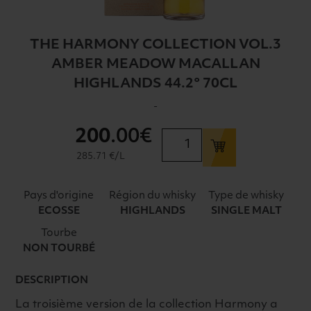
THE HARMONY COLLECTION VOL.3
AMBER MEADOW MACALLAN
HIGHLANDS 44.2° 70CL
-
200
.00€
quantité
de
285.71 €/L
THE
HARMONY
Pays d'origine
Région du whisky
Type de whisky
COLLECTION
ECOSSE
HIGHLANDS
SINGLE MALT
VOL.3
Tourbe
AMBER
NON TOURBÉ
MEADOW
MACALLAN
DESCRIPTION
HIGHLANDS
44.2°
La troisième version de la collection Harmony a