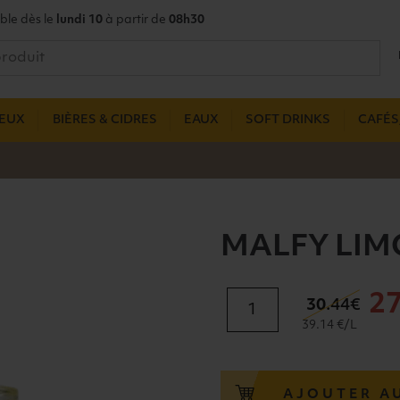
ble dès le
lundi 10
à partir de
08h30
UEUX
BIÈRES & CIDRES
EAUX
SOFT DRINKS
CAFÉS,
MALFY LIMO
quantité
2
30
.44€
de
39.14 €/L
MALFY
LIMONE
GIN
AJOUTER A