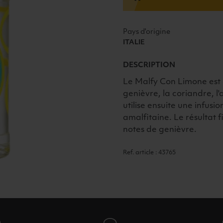
41°
70cl
Pays d'origine
ITALIE
DESCRIPTION
Le Malfy Con Limone est é
genièvre, la coriandre, l'
utilise ensuite une infusio
amalfitaine. Le résultat f
notes de genièvre.
Ref. article : 43765