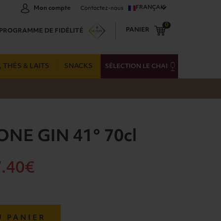
FRANÇAIS
Mon compte
Contactez-nous
0
PANIER
PROGRAMME DE FIDÉLITÉ
 THÉS & LAITS
SNACKS
SÉLECTION LE CHAI
NE GIN 41° 70cl
7
.40€
U PANIER