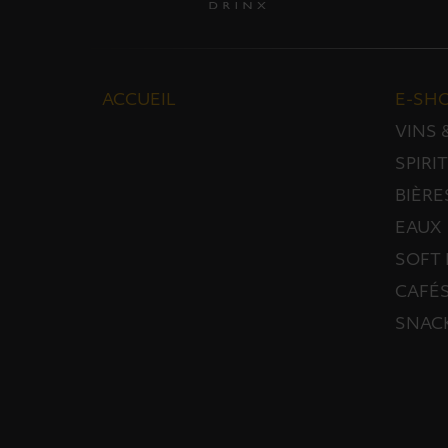
ACCUEIL
E-SH
VINS
SPIRI
BIÈRE
EAUX
SOFT 
CAFÉS
SNAC