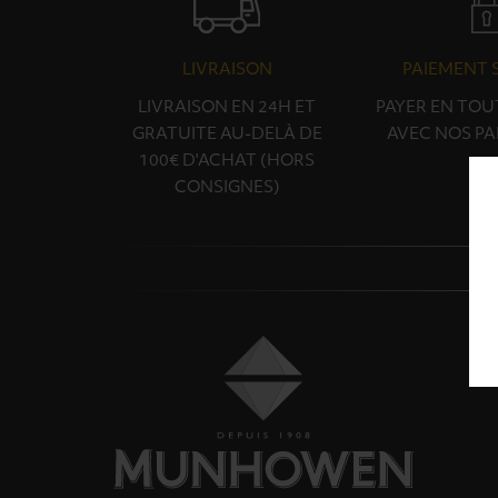
LIVRAISON
PAIEMENT 
LIVRAISON EN 24H ET
PAYER EN TOU
GRATUITE AU-DELÀ DE
AVEC NOS PA
100€ D'ACHAT (HORS
CONSIGNES)