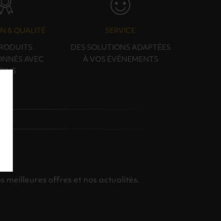
N & QUALITÉ
SERVICE
PRODUITS
DES SOLUTIONS ADAPTÉES
ONNÉS AVEC
À VOS ÉVÉNEMENTS
OINS
meilleures offres et nos actualités.