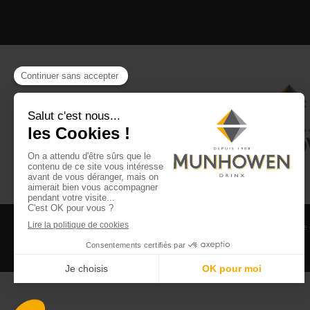
CGV
CGU Club Drinx
Mentions légales
Politique
©2026 Munhowen Drinx / Tous droits réservés