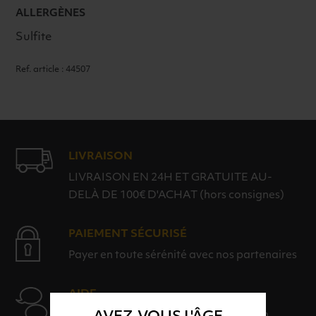
ALLERGÈNES
Sulfite
Ref. article : 44507
LIVRAISON
LIVRAISON EN 24H ET GRATUITE AU-
DELÀ DE 100€ D'ACHAT (hors consignes)
PAIEMENT SÉCURISÉ
Payer en toute sérénité avec nos partenaires
AIDE
Nos conseillers sont à votre disposition