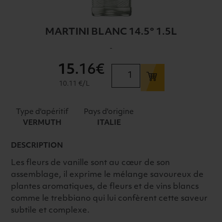
MARTINI BLANC 14.5° 1.5L
-
15
.16€
quantité
de
10.11 €/L
MARTINI
BLANC
Type d'apéritif
Pays d'origine
14.5°
VERMUTH
ITALIE
1.5L
DESCRIPTION
Les fleurs de vanille sont au cœur de son
assemblage, il exprime le mélange savoureux de
plantes aromatiques, de fleurs et de vins blancs
comme le trebbiano qui lui confèrent cette saveur
subtile et complexe.