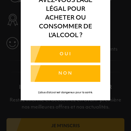
AVEZ-VOUS L'ÂGE
LÉGAL POUR
SÉLECTION & QUALITÉ
ACHETER OU
Des produits sélectionnés avec soins
CONSOMMER DE
L'ALCOOL ?
SERVICE
Des solutions adaptées à vos événements
OUI
NON
INSCRIPTION À LA NEWSLETTER
L’abus d’alcool est dangereux pour la santé.
Restez informé et découvrez en avant-première
nos meilleures offres et nos actualités.
JE M'INSCRIS