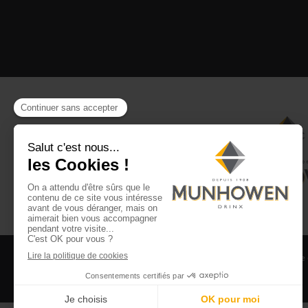
CGV
CGU Club Drinx
Mentions légales
Politique
©2026 Munhowen Drinx / Tous droits réservés