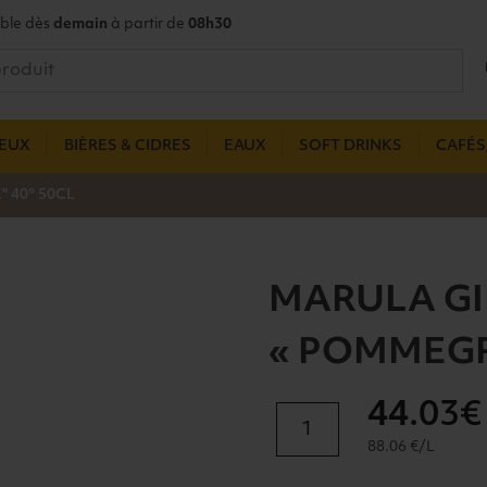
ble dès
demain
à partir de
08h30
UEUX
BIÈRES & CIDRES
EAUX
SOFT DRINKS
CAFÉS,
 40° 50CL
MARULA G
« POMMEGR
44
.03€
quantité
de
88.06 €/L
MARULA