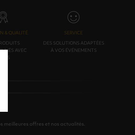
N & QUALITÉ
SERVICE
PRODUITS
DES SOLUTIONS ADAPTÉES
ONNÉS AVEC
À VOS ÉVÉNEMENTS
OINS
meilleures offres et nos actualités.