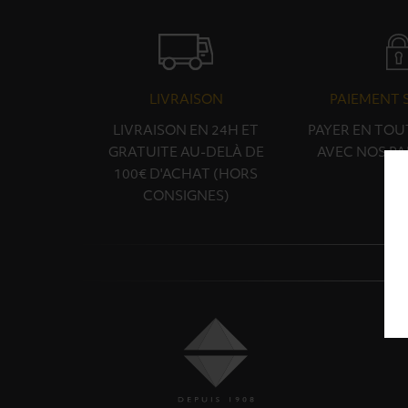
LIVRAISON
PAIEMENT 
LIVRAISON EN 24H ET
PAYER EN TOU
GRATUITE AU-DELÀ DE
AVEC NOS PA
100€ D'ACHAT (HORS
CONSIGNES)