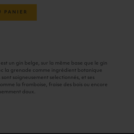
U PANIER
t un gin belge, sur la même base que le gin
vec la grenade comme ingrédient botanique
s sont soigneusement selectionnés, et ses
comme la framboise, fraise des bois ou encore
nnemment doux.