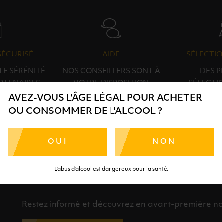
SÉCURISÉ
AIDE
SÉLECTIO
TE SÉRÉNITÉ
NOS CONSEILLERS SONT À
DES 
RTENAIRES
VOTRE DISPOSITION
SÉLECTI
S
AVEZ-VOUS L'ÂGE LÉGAL POUR ACHETER
OU CONSOMMER DE L'ALCOOL ?
OUI
NON
L’abus d’alcool est dangereux pour la santé.
INSCRIPTION À LA NEWSLETTER
Restez informé et découvrez en avant-première nos 