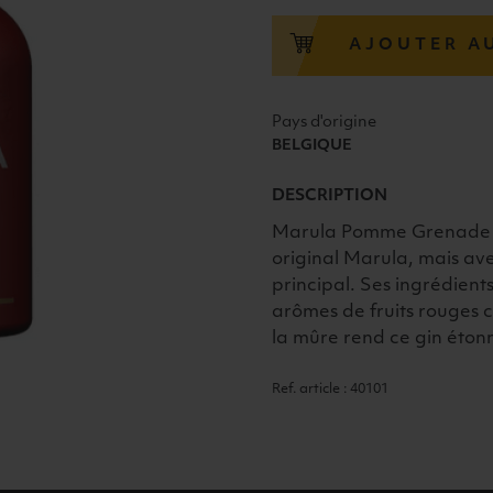
GIN
"POMMEGRANATE"
AJOUTER A
40°
50CL
Pays d'origine
BELGIQUE
DESCRIPTION
Marula Pomme Grenade es
original Marula, mais a
principal. Ses ingrédient
arômes de fruits rouges 
la mûre rend ce gin éto
Ref. article : 40101