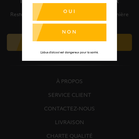
INSCRIPTION À LA NEWSLETTER
OUI
Restez informé et découvrez en avant-première
nos meilleures offres et nos actualités.
NON
JE M'INSCRIS
L’abus d’alcool est dangereux pour la santé.
À PROPOS
SERVICE CLIENT
CONTACTEZ-NOUS
LIVRAISON
CHARTE QUALITÉ