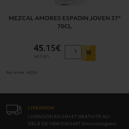
MEZCAL AMORES ESPADIN JOVEN 37°
70CL
-
45
.15€
quantité
de
64.5 €/L
MEZCAL
AMORES
Ref. article : 40234
ESPADIN
JOVEN
37°
70CL
LIVRAISON
LIVRAISON EN 24H ET GRATUITE AU-
DELÀ DE 100€ D'ACHAT (hors consignes)