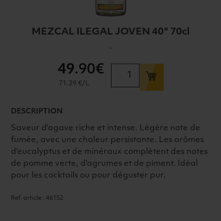
MEZCAL ILEGAL JOVEN 40° 70cl
-
49
.90€
quantité
de
71.29 €/L
MEZCAL
ILEGAL
DESCRIPTION
JOVEN
40°
Saveur d'agave riche et intense. Légère note de
70cl
fumée, avec une chaleur persistante. Les arômes
d'eucalyptus et de minéraux complètent des notes
de pomme verte, d'agrumes et de piment. Idéal
pour les cocktails ou pour déguster pur.
Ref. article : 46152