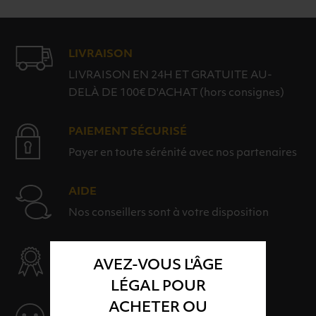
LIVRAISON
LIVRAISON EN 24H ET GRATUITE AU-
DELÀ DE 100€ D'ACHAT (hors consignes)
PAIEMENT SÉCURISÉ
Payer en toute sérénité avec nos partenaires
AIDE
Nos conseillers sont à votre disposition
SÉLECTION & QUALITÉ
AVEZ-VOUS L'ÂGE
Des produits sélectionnés avec soins
LÉGAL POUR
ACHETER OU
SERVICE