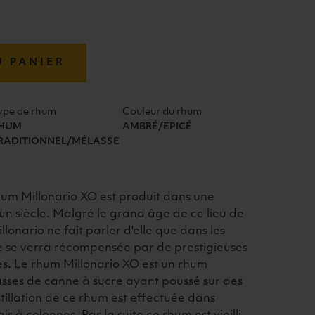
U PANIER
ype de rhum
Couleur du rhum
HUM
AMBRÉ/EPICÉ
RADITIONNEL/MÉLASSE
rhum Millonario XO est produit dans une
 d'un siècle. Malgré le grand âge de ce lieu de
lonario ne fait parler d'elle que dans les
e se verra récompensée par de prestigieuses
les. Le rhum Millonario XO est un rhum
asses de canne à sucre ayant poussé sur des
stillation de ce rhum est effectuée dans