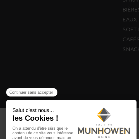
SPIRI
BIÈRE
EAUX
SOFT 
CAFÉS
SNAC