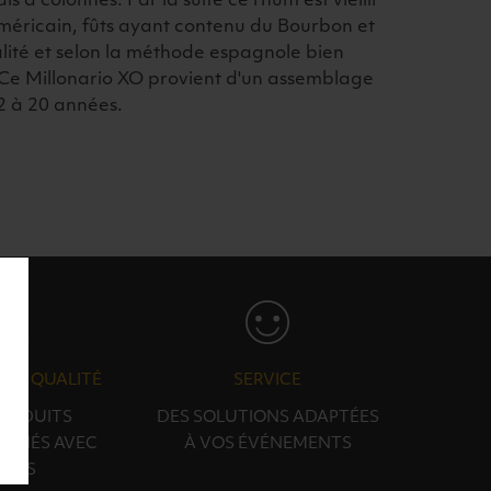
s à colonnes. Par la suite ce rhum est vieilli
méricain, fûts ayant contenu du Bourbon et
ité et selon la méthode espagnole bien
Ce Millonario XO provient d'un assemblage
12 à 20 années.
N & QUALITÉ
SERVICE
PRODUITS
DES SOLUTIONS ADAPTÉES
ONNÉS AVEC
À VOS ÉVÉNEMENTS
OINS