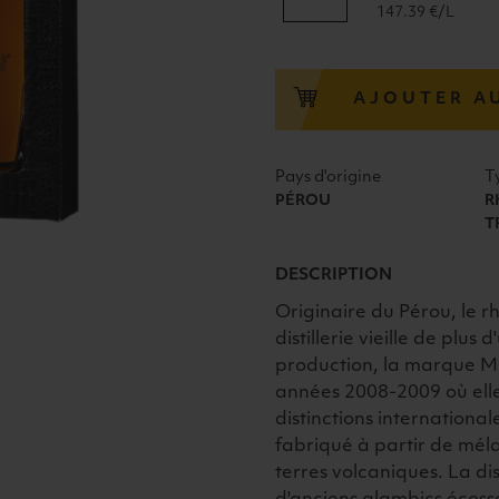
de
147.39 €/L
RHUM
MILLONARIO
X.O.
AJOUTER A
RESERVA
ESPECIAL
PÉROU
Pays d'origine
T
40°
PÉROU
R
70CL
T
DESCRIPTION
Originaire du Pérou, le 
distillerie vieille de plus
production, la marque Mil
années 2008-2009 où ell
distinctions internationa
fabriqué à partir de mél
terres volcaniques. La di