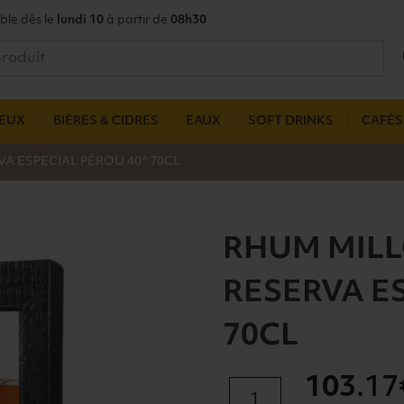
ble dès le
lundi 10
à partir de
08h30
UEUX
BIÈRES & CIDRES
EAUX
SOFT DRINKS
CAFÉS,
A ESPECIAL PÉROU 40° 70CL
RHUM MILL
RESERVA E
70CL
103
.17
quantité