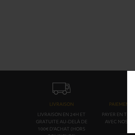
LIVRAISON
PAIEMENT 
LIVRAISON EN 24H ET
PAYER EN TOU
GRATUITE AU-DELÀ DE
AVEC NOS PA
100€ D'ACHAT (HORS