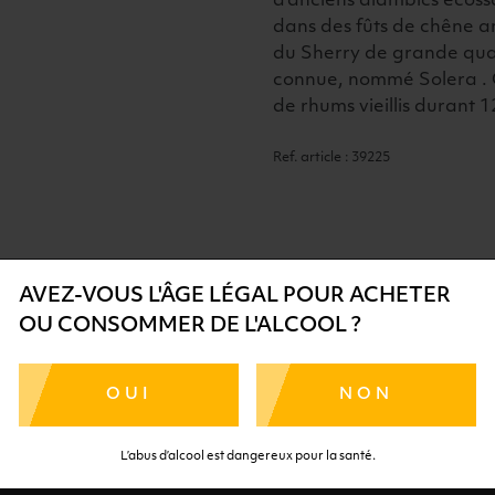
d'anciens alambics écossai
dans des fûts de chêne a
du Sherry de grande qual
connue, nommé Solera . 
de rhums vieillis durant 
Ref. article : 39225
AVEZ-VOUS L'ÂGE LÉGAL POUR ACHETER
OU CONSOMMER DE L'ALCOOL ?
SÉCURISÉ
AIDE
SÉLECTIO
OUI
NON
TE SÉRÉNITÉ
NOS CONSEILLERS SONT À
DES 
RTENAIRES
VOTRE DISPOSITION
SÉLECTI
L’abus d’alcool est dangereux pour la santé.
S