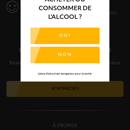
SERVICE
CONSOMMER DE
Des solutions adaptées à vos événements
L'ALCOOL ?
OUI
INSCRIPTION À LA NEWSLETTER
NON
Restez informé et découvrez en avant-première
nos meilleures offres et nos actualités.
L’abus d’alcool est dangereux pour la santé.
JE M'INSCRIS
À PROPOS