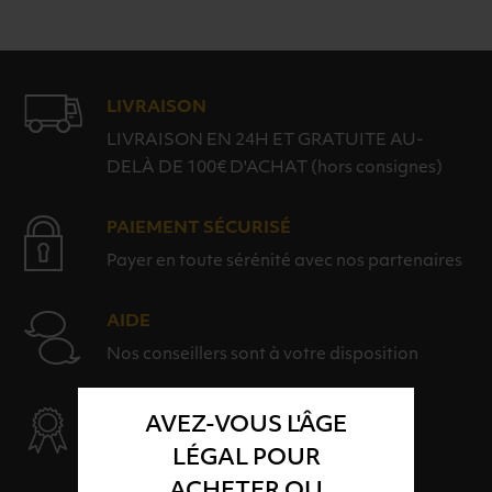
LIVRAISON
LIVRAISON EN 24H ET GRATUITE AU-
DELÀ DE 100€ D'ACHAT (hors consignes)
PAIEMENT SÉCURISÉ
Payer en toute sérénité avec nos partenaires
AIDE
Nos conseillers sont à votre disposition
SÉLECTION & QUALITÉ
AVEZ-VOUS L'ÂGE
Des produits sélectionnés avec soins
LÉGAL POUR
ACHETER OU