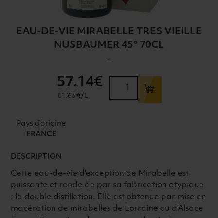
EAU-DE-VIE MIRABELLE TRES VIEILLE
NUSBAUMER 45° 70CL
-
57
.14€
quantité
de
81.63 €/L
EAU-
DE-
Pays d'origine
VIE
FRANCE
MIRABELLE
TRES
DESCRIPTION
VIEILLE
Cette eau-de-vie d'exception de Mirabelle est
NUSBAUMER
puissante et ronde de par sa fabrication atypique
45°
: la double distillation. Elle est obtenue par mise en
70CL
macération de mirabelles de Lorraine ou d'Alsace