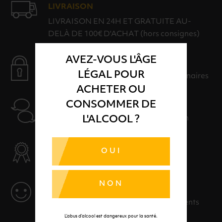
LIVRAISON
LIVRAISON EN 24H ET GRATUITE AU-
DELÀ DE 100€ D'ACHAT (hors consignes)
AVEZ-VOUS L'ÂGE
PAIEMENT SÉCURISÉ
LÉGAL POUR
Payer en toute sérénité avec nos partenaires
ACHETER OU
AIDE
CONSOMMER DE
Nos conseillers sont à votre disposition
L'ALCOOL ?
SÉLECTION & QUALITÉ
OUI
Des produits sélectionnés avec soins
NON
SERVICE
Des solutions adaptées à vos événements
L’abus d’alcool est dangereux pour la santé.