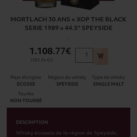
MORTLACH 30 ANS « XOP THE BLACK
SERIE 1989 » 44.5° SPEYSIDE
-
1.108
.77€
quantité
de
1583.96 €/L
MORTLACH
30
Pays d'origine
Région du whisky
Type de whisky
ANS
ECOSSE
SPEYSIDE
SINGLE MALT
"XOP
Tourbe
THE
NON TOURBÉ
BLACK
SERIE
1989"
DESCRIPTION
44.5°
SPEYSIDE
Whisky écossais de la région de Speyside,