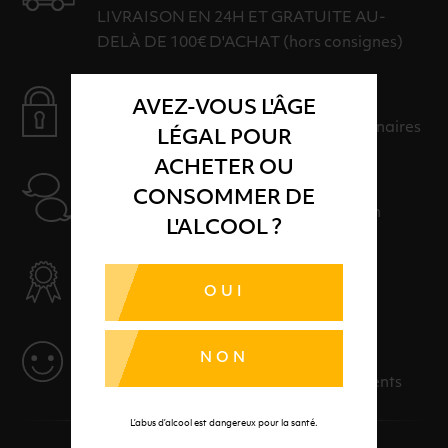
LIVRAISON EN 24H ET GRATUITE AU-
DELÀ DE 100€ D'ACHAT (hors consignes)
PAIEMENT SÉCURISÉ
AVEZ-VOUS L'ÂGE
Payer en toute sérénité avec nos partenaires
LÉGAL POUR
ACHETER OU
AIDE
CONSOMMER DE
Nos conseillers sont à votre disposition
L'ALCOOL ?
SÉLECTION & QUALITÉ
OUI
Des produits sélectionnés avec soins
SERVICE
NON
Des solutions adaptées à vos événements
L’abus d’alcool est dangereux pour la santé.