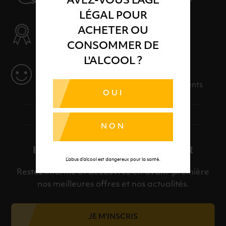
AVEZ-VOUS L'ÂGE
LÉGAL POUR
SÉLECTION & QUALITÉ
ACHETER OU
Des produits sélectionnés avec soins
CONSOMMER DE
L'ALCOOL ?
SERVICE
Des solutions adaptées à vos événements
OUI
NON
INSCRIPTION À LA NEWSLETTER
L’abus d’alcool est dangereux pour la santé.
Restez informé et découvrez en avant-première
nos meilleures offres et nos actualités.
JE M'INSCRIS