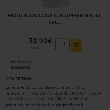
MOULIN DU LOUP CUCUMBER GIN 40°
50CL
-
32
.90€
quantité
de
65.8 €/L
MOULIN
DU
Pays d'origine
LOUP
BELGIQUE
CUCUMBER
GIN
DESCRIPTION
40°
L'intensité du concombre dans un Gin ! La
50CL
rencontre artisanale d'un London Dry Gin avec le
concombre et le thé vert. Elle fait naître un
spiritueux très original, ses ingrédients lui