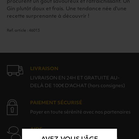
procurent un goût savoureux et rafraichissant. Un
Gin plutôt doux et frais. Une tendance née d'une
recette surprenante à découvrir !
Ref. article : 46013
LIVRAISON
LIVRAISON EN 24H ET GRATUITE AU-
DELÀ DE 100€ D'ACHAT (hors consignes)
PAIEMENT SÉCURISÉ
Payer en toute sérénité avec nos partenaires
AIDE
Nos conseillers sont à votre disposition