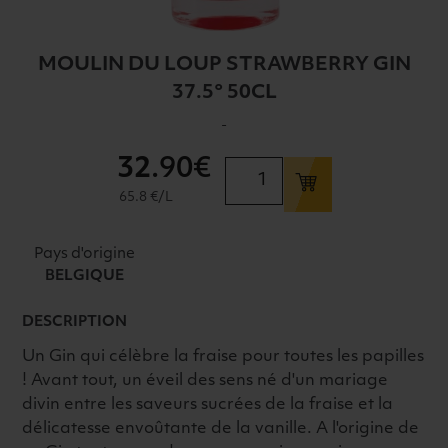
MOULIN DU LOUP STRAWBERRY GIN
37.5° 50CL
-
32
.90€
quantité
de
65.8 €/L
MOULIN
DU
Pays d'origine
LOUP
BELGIQUE
STRAWBERRY
GIN
DESCRIPTION
37.5°
Un Gin qui célèbre la fraise pour toutes les papilles
50CL
! Avant tout, un éveil des sens né d'un mariage
divin entre les saveurs sucrées de la fraise et la
délicatesse envoûtante de la vanille. A l'origine de