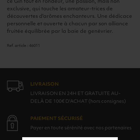
ce Gin tout en rondeur, une passion, mais non
exclusive, qui touche les amateur-trices de
découvertes d'arômes enchanteurs. Une dédicace
personnelle et ouverte à chacun par son alliance
fruitée équilibrée par la baie de genévrier.
Ref. article : 46011
LIVRAISON
LIVRAISON EN 24H ET GRATUITE AU-
DELÀ DE 100€ D'ACHAT (hors consignes)
PAIEMENT SÉCURISÉ
Payer en toute sérénité avec nos partenaires