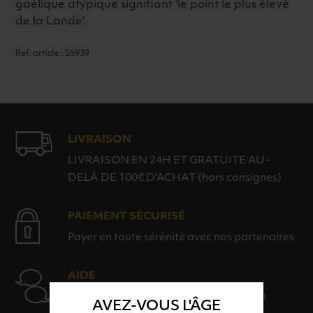
gaélique atypique signifiant 'le point le plus élevé
de la Lande'.
Ref. article : 26939
LIVRAISON
LIVRAISON EN 24H ET GRATUITE AU-
DELÀ DE 100€ D'ACHAT (hors consignes)
PAIEMENT SÉCURISÉ
Payer en toute sérénité avec nos partenaires
AIDE
Nos conseillers sont à votre disposition
AVEZ-VOUS L'ÂGE