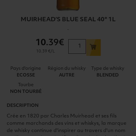
MUIRHEAD’S BLUE SEAL 40° 1L
-
10
.39€
quantité
de
10.39 €/L
MUIRHEAD'S
BLUE
Pays d'origine
Région du whisky
Type de whisky
SEAL
ECOSSE
AUTRE
BLENDED
40°
Tourbe
1L
NON TOURBÉ
DESCRIPTION
Crée en 1820 par Charles Muirhead et ses fils
comme marchands des vins et whiskys, la marque
de whisky continue d'inspirer au travers d'un nom