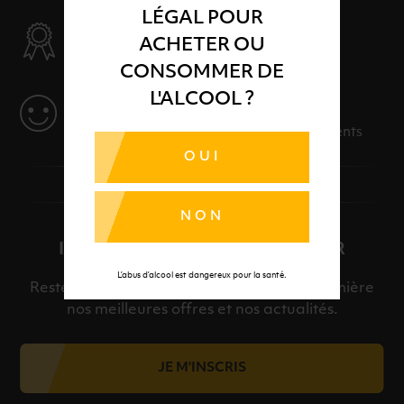
LÉGAL POUR
SÉLECTION & QUALITÉ
ACHETER OU
Des produits sélectionnés avec soins
CONSOMMER DE
L'ALCOOL ?
SERVICE
Des solutions adaptées à vos événements
OUI
NON
INSCRIPTION À LA NEWSLETTER
L’abus d’alcool est dangereux pour la santé.
Restez informé et découvrez en avant-première
nos meilleures offres et nos actualités.
JE M'INSCRIS