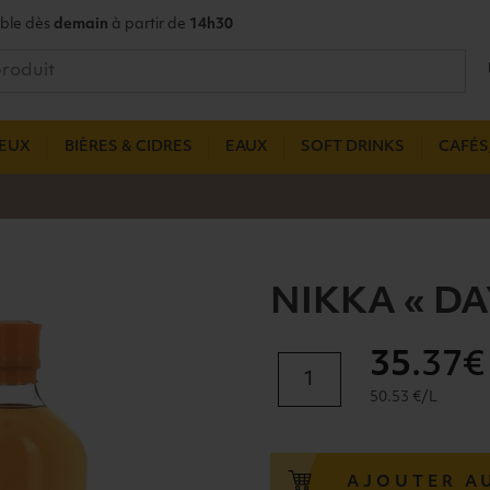
ble dès
demain
à partir de
14h30
UEUX
BIÈRES & CIDRES
EAUX
SOFT DRINKS
CAFÉS,
NIKKA « DA
35
.37€
quantité
de
50.53 €/L
NIKKA
"DAYS"
JAPAN
AJOUTER A