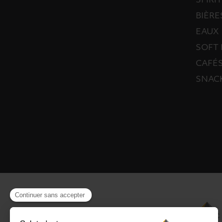
SPIRI
BIÈRE
EAUX
SOFT 
CAFÉS
SNAC