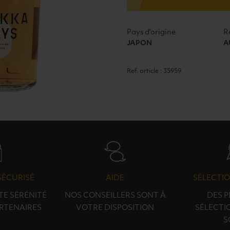
40°
70CL
Pays d'origine
R
JAPON
A
Ref. article : 35959
SÉCURISÉ
AIDE
SÉLECTIO
TE SÉRÉNITÉ
NOS CONSEILLERS SONT À
DES 
RTENAIRES
VOTRE DISPOSITION
SÉLECTI
S