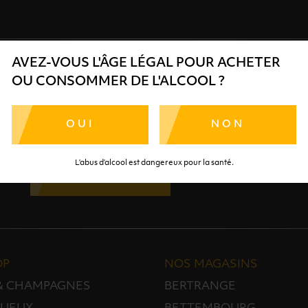
AVEZ-VOUS L'ÂGE LÉGAL POUR ACHETER
OU CONSOMMER DE L'ALCOOL ?
INSCRIPTION À LA NEWSLETTER
OUI
NON
Restez informé et découvrez en avant-première nos 
L’abus d’alcool est dangereux pour la santé.
JE M'INSCRIS
OP
NOS MAGASINS
 & CHAMPAGNES
BERTRANGE