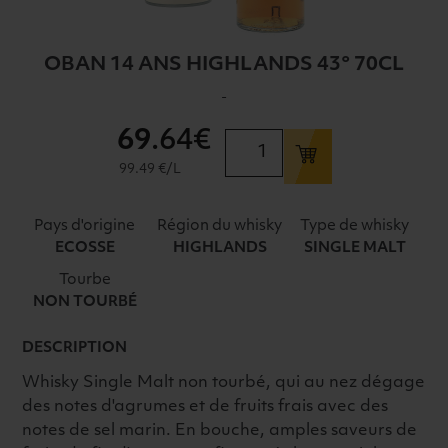
OBAN 14 ANS HIGHLANDS 43° 70CL
-
69
.64€
quantité
de
99.49 €/L
OBAN
14
Pays d'origine
Région du whisky
Type de whisky
ANS
ECOSSE
HIGHLANDS
SINGLE MALT
HIGHLANDS
Tourbe
43°
NON TOURBÉ
70CL
DESCRIPTION
Whisky Single Malt non tourbé, qui au nez dégage
des notes d'agrumes et de fruits frais avec des
notes de sel marin. En bouche, amples saveurs de