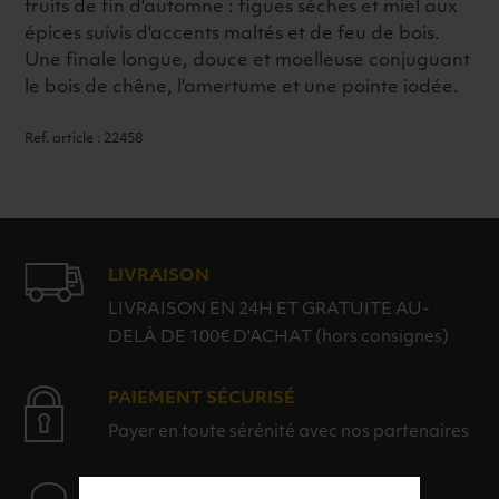
fruits de fin d'automne : figues sèches et miel aux
épices suivis d'accents maltés et de feu de bois.
Une finale longue, douce et moelleuse conjuguant
le bois de chêne, l'amertume et une pointe iodée.
Ref. article : 22458
LIVRAISON
LIVRAISON EN 24H ET GRATUITE AU-
DELÀ DE 100€ D'ACHAT (hors consignes)
PAIEMENT SÉCURISÉ
Payer en toute sérénité avec nos partenaires
AIDE