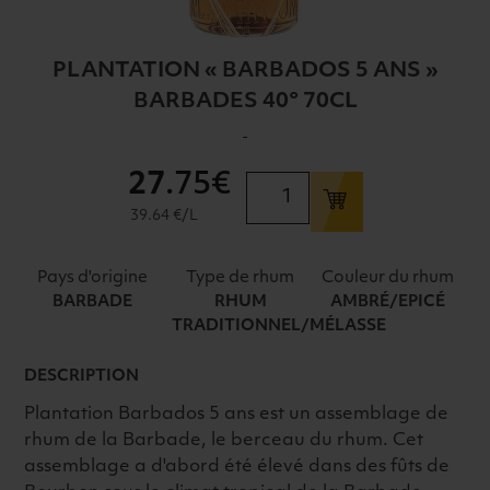
PLANTATION « BARBADOS 5 ANS »
BARBADES 40° 70CL
-
27
.75€
quantité
de
39.64 €/L
PLANTATION
"BARBADOS
Pays d'origine
Type de rhum
Couleur du rhum
5
BARBADE
RHUM
AMBRÉ/EPICÉ
ANS"
TRADITIONNEL/MÉLASSE
BARBADES
40°
DESCRIPTION
70CL
Plantation Barbados 5 ans est un assemblage de
rhum de la Barbade, le berceau du rhum. Cet
assemblage a d'abord été élevé dans des fûts de