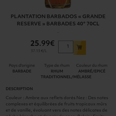
PLANTATION BARBADOS « GRANDE
RESERVE » BARBADES 40° 70CL
-
25
.99€
quantité
de
37.13 €/L
PLANTATION
BARBADOS
Pays d'origine
Type de rhum
Couleur du rhum
"GRANDE
BARBADE
RHUM
AMBRÉ/EPICÉ
RESERVE"
TRADITIONNEL/MÉLASSE
BARBADES
40°
DESCRIPTION
70CL
Couleur : Ambre aux reflets dorés Nez : Des notes
complexes et équilibrées de fruits tropicaux mûrs
et de vanille, évoluant vers des notes délicates de