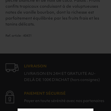
pêche blanche et de noix de coco. Palais : Fruits
confits tropicaux conduisant à de voluptueuses
notes de vanille bourbon, dont la richesse est
parfaitement équilibrée par les fruits frais et les
tanins délicats.
Ref. article : 40431
LIVRAISON
LIVRAISON EN 24H ET GRATUITE AU-
DELÀ DE 100€ D'ACHAT (hors consignes)
PAIEMENT SÉCURISÉ
Payer en toute sérénité avec nos partenaires