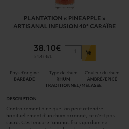
PLANTATION « PINEAPPLE »
ARTISANAL INFUSION 40° CARAÏBE
-
38
.10€
quantité
de
54.43 €/L
PLANTATION
"PINEAPPLE"
Pays d'origine
Type de rhum
Couleur du rhum
ARTISANAL
BARBADE
RHUM
AMBRÉ/EPICÉ
INFUSION
TRADITIONNEL/MÉLASSE
40°
CARAÏBE
DESCRIPTION
Contrairement à ce que l'on peut attendre
habituellement d'un rhum arrangé, ce n'est pas
sucré. C'est encore l'ananas frais qui domine