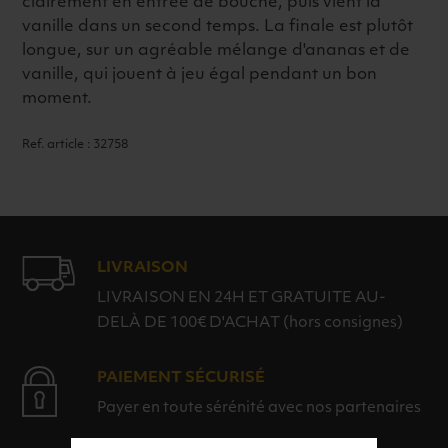
clairement en entrée de bouche, puis vient la
vanille dans un second temps. La finale est plutôt
longue, sur un agréable mélange d'ananas et de
vanille, qui jouent à jeu égal pendant un bon
moment.
Ref. article : 32758
LIVRAISON
LIVRAISON EN 24H ET GRATUITE AU-
DELÀ DE 100€ D'ACHAT (hors consignes)
PAIEMENT SÉCURISÉ
Payer en toute sérénité avec nos partenaires