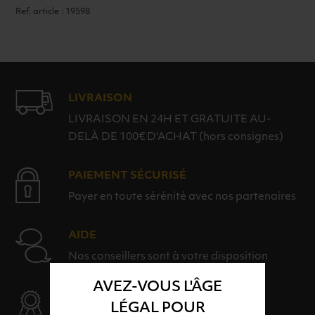
Ref. article : 19598
LIVRAISON
LIVRAISON EN 24H ET GRATUITE AU-
DELÀ DE 100€ D'ACHAT (hors consignes)
PAIEMENT SÉCURISÉ
Payer en toute sérénité avec nos partenaires
AIDE
Nos conseillers sont à votre disposition
AVEZ-VOUS L'ÂGE
SÉLECTION & QUALITÉ
LÉGAL POUR