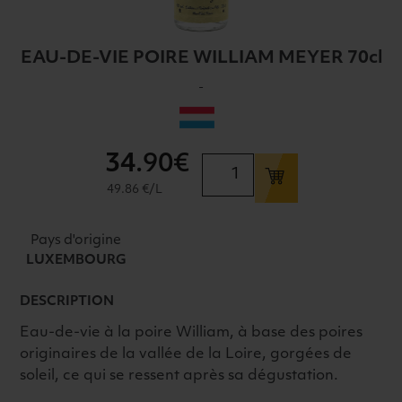
EAU-DE-VIE POIRE WILLIAM MEYER 70cl
-
34
.90€
quantité
de
49.86 €/L
EAU-
DE-
Pays d'origine
VIE
LUXEMBOURG
POIRE
WILLIAM
DESCRIPTION
MEYER
Eau-de-vie à la poire William, à base des poires
70cl
originaires de la vallée de la Loire, gorgées de
soleil, ce qui se ressent après sa dégustation.