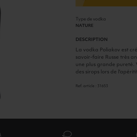
1L
Type de vodka
NATURE
DESCRIPTION
La vodka Poliakov est cré
savoir-faire Russe très an
une plus grande pureté. V
des sirops lors de l'apériti
Ref. article : 31653