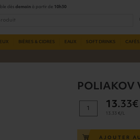
ble dès
demain
à partir de
10h30
UEUX
BIÈRES & CIDRES
EAUX
SOFT DRINKS
CAFÉS,
POLIAKOV 
13
.33€
quantité
de
13.33 €/L
POLIAKOV
VODKA
37,5°
AJOUTER A