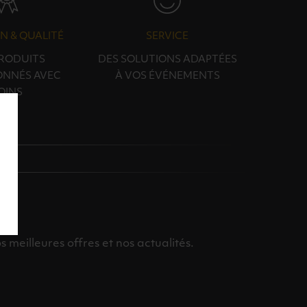
N & QUALITÉ
SERVICE
PRODUITS
DES SOLUTIONS ADAPTÉES
ONNÉS AVEC
À VOS ÉVÉNEMENTS
OINS
meilleures offres et nos actualités.