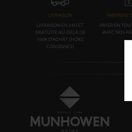
LIVRAISON
PAIEMENT 
LIVRAISON EN 24H ET
PAYER EN TOU
GRATUITE AU-DELÀ DE
AVEC NOS PA
100€ D'ACHAT (HORS
CONSIGNES)